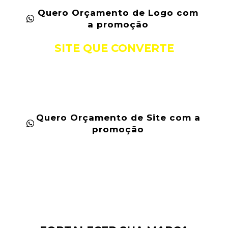
Quero Orçamento de Logo com
a promoção
SITE QUE CONVERTE
Uma página web otimizada para
conversão, projetada para gerar mais
leads e vendas.
Quero Orçamento de Site com a
promoção
COM ESSA COMBINAÇÃO
PODEROSA, VOCÊ VAI: