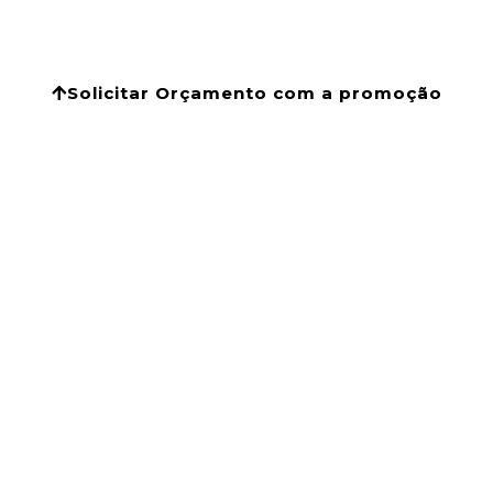
Solicitar Orçamento com a promoção
Lembre-se:
Uma marca forte é a chave
para o sucesso nos dias de hoje. Não
deixe sua empresa para trás. Invista em
um logo profissional e um site que
converte e veja a diferença que isso faz
no seu negócio.
Conheça nossas redes
sociais